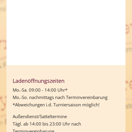
automatisch und unmittelbar über unser Produkte
und Aktivitäten informiert.
Therefore, „like us“ at
facebook.com/Western.Breymann
Ladenöffnungszeiten
Mo.-Sa. 09:00 - 14:00 Uhr*
Mo.-So. nachmittags nach Terminvereinbarung
*Abweichungen i.d. Turniersaison möglich!
Außendienst/Satteltermine
Tägl. ab 14:00 bis 23:00 Uhr nach
Terminvereinbarung